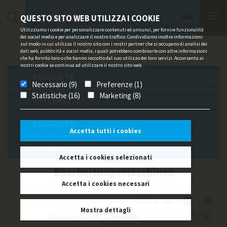
QUESTO SITO WEB UTILIZZA I COOKIE
Utilizziamo i cookie per personalizzare contenuti ed annunci, per fornire funzionalità
dei social media e per analizzare il nostro traffico. Condividiamo inoltre informazioni
sul modo in cui utilizza il nostro sito con i nostri partner che si occupano di analisi dei
dati web, pubblicità e social media, i quali potrebbero combinarle con altre informazioni
ANGEBOTE/NEWS
che ha fornito loro o che hanno raccolto dal suo utilizzo dei loro servizi. Acconsenta ai
nostri cookie se continua ad utilizzare il nostro sito web.
PRODUKTE
Necessario (9)
Preferenze (1)
Statistiche (16)
Marketing (8)
WO ERHÄLTLICH
ANGEBOTE
Accetta tutti i cookies
NEUHEIT
Accetta i cookies selezionati
Bearbeitungsmaschinen
Accetta i cookies necessari
Show
Mostra dettagli
Sortieren nach