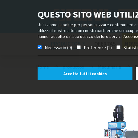
QUESTO SITO WEB UTILIZ
Utilizziamo i cookie per personalizzare contenuti ed ann
utilizza il nostro sito con i nostri partner che si occup
hanno raccolto dal suo utilizzo dei loro servizi. Acconse
PRODUCTOS
OFERTAS
NOVE
Necessario (9)
Preferenze (1)
Statist
Home
productos
Maquinaria
F
Accetta tutti i cookies