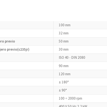
100 mm
32 mm
ero previo
50 mm
ero previo(s235jr)
30 mm
ISO 40 - DIN 2080
90 mm
120 mm
± 180°
± 90°
100 ÷ 2000 rpm
400 V 50 Hz 2,2 kW