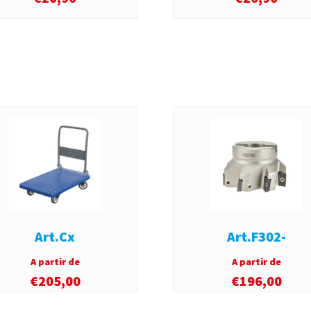
Art.Cx
Art.F302-
A partir de
A partir de
€
205,00
€
196,00