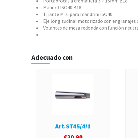
Portabrocas a cremallera 3 ÷ 16mm B18
Mandril ISO40 B18
Tirante M16 para mandrini ISO40
Eje longitudinal motorizado con engranajes 
Volantes de mesa redonda con función neutr
Adecuado con
Art.ST45/4/1
€
20,90