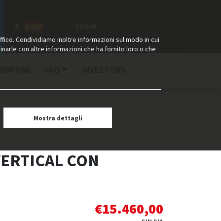
LOGIN
ffico. Condividiamo inoltre informazioni sul modo in cui
binarle con altre informazioni che ha fornito loro o che
COMPRAR
FAQ
INVESTORS
Mostra dettagli
ERTICAL CON
€
15.460,00