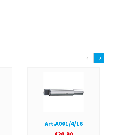
Art.A001/4/16
A
€
20,90