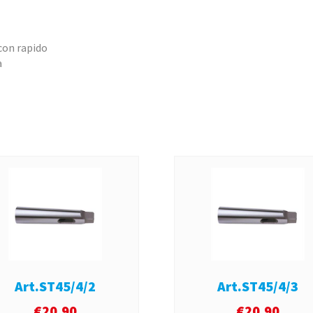
con rapido
a
Art.ST45/4/2
Art.ST45/4/3
€
20,90
€
20,90