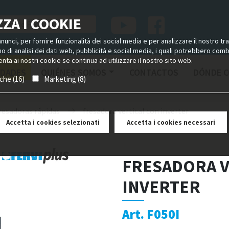
ZA I COOKIE
unci, per fornire funzionalità dei social media e per analizzare il nostro tra
ano di analisi dei dati web, pubblicità e social media, i quali potrebbero com
nta ai nostri cookie se continua ad utilizzare il nostro sito web.
DADES
QUIÉNES SOMOS
CONTACTOS
DÓNDE 
iche (16)
Marketing (8)
resadoras rápidas
fresadora vertical con inverter
Accetta i cookies selezionati
Accetta i cookies necessari
FRESADORA V
INVERTER
Art. F050I