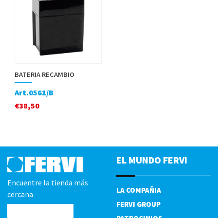
BATERIA RECAMBIO
Art.0561/B
€
38,50
EL MUNDO FERVI
Encuentre la tienda más
LA COMPAÑIA
cercana
FERVI GROUP