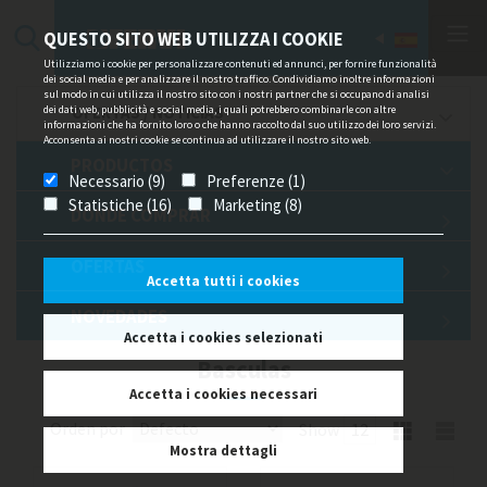
QUESTO SITO WEB UTILIZZA I COOKIE
Utilizziamo i cookie per personalizzare contenuti ed annunci, per fornire funzionalità
dei social media e per analizzare il nostro traffico. Condividiamo inoltre informazioni
sul modo in cui utilizza il nostro sito con i nostri partner che si occupano di analisi
dei dati web, pubblicità e social media, i quali potrebbero combinarle con altre
OFERTAS / NOTICIAS
informazioni che ha fornito loro o che hanno raccolto dal suo utilizzo dei loro servizi.
Acconsenta ai nostri cookie se continua ad utilizzare il nostro sito web.
PRODUCTOS
Necessario (9)
Preferenze (1)
Statistiche (16)
Marketing (8)
DÓNDE COMPRAR
OFERTAS
Accetta tutti i cookies
NOVEDADES
Accetta i cookies selezionati
Basculas
Accetta i cookies necessari
Orden por
Show
Mostra dettagli