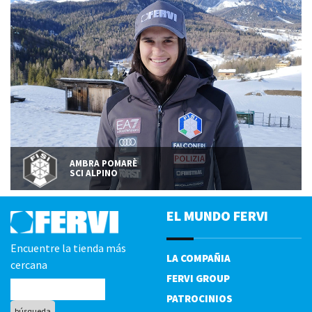
AMBRA POMARÈ
SCI ALPINO
EL MUNDO FERVI
Encuentre la tienda más
LA COMPAÑIA
cercana
FERVI GROUP
PATROCINIOS