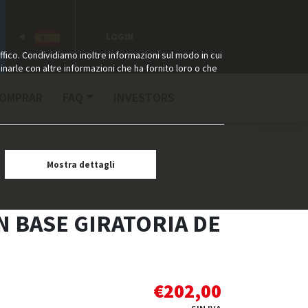
LOGIN
ffico. Condividiamo inoltre informazioni sul modo in cui
binarle con altre informazioni che ha fornito loro o che
COMPRAR
FAQ
INVESTORS
Mostra dettagli
 BASE GIRATORIA DE
€
202,00