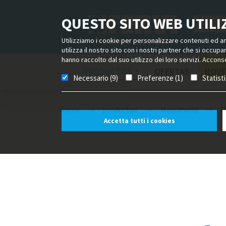
QUESTO SITO WEB UTILIZ
Utilizziamo i cookie per personalizzare contenuti ed ann
utilizza il nostro sito con i nostri partner che si occup
hanno raccolto dal suo utilizzo dei loro servizi. Acconse
PRODUCTOS
OFERTAS
NOVE
Necessario (9)
Preferenze (1)
Statist
Home
productos
Maquinaria
M
Accetta tutti i cookies