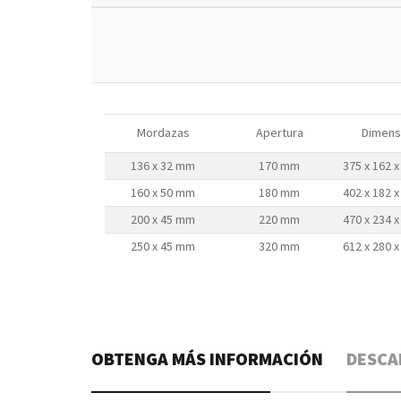
Mordazas
Apertura
Dimens
136 x 32 mm
170 mm
375 x 162 
160 x 50 mm
180 mm
402 x 182 
200 x 45 mm
220 mm
470 x 234 
250 x 45 mm
320 mm
612 x 280 
OBTENGA MÁS INFORMACIÓN
DESCA