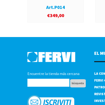
Art.P014
€
349,00
EL M
Encuentre la tienda más cercana
LA CO
FERVI
PATRO
REVIS
INVES