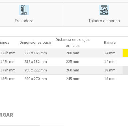
Fresadora
Taladro de banco
Distancia entre ejes
iones
Dimensiones base
Ranura
orificios
x 123h mm
223 x 165 mm
200 mm
14 mm
x 142h mm
252 x 182 mm
225 mm
14 mm
x 172h mm
290 x 222 mm
260 mm
18 mm
x 186h mm
290 x 270 mm
245 mm
18 mm
RGAR