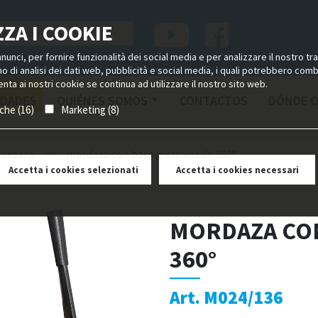
ZA I COOKIE
unci, per fornire funzionalità dei social media e per analizzare il nostro tra
ano di analisi dei dati web, pubblicità e social media, i quali potrebbero com
nta ai nostri cookie se continua ad utilizzare il nostro sito web.
DADES
QUIÉNES SOMOS
CONTACTOS
DÓNDE 
iche (16)
Marketing (8)
ordaza
mordaza con base giratoria de 360°
Accetta i cookies selezionati
Accetta i cookies necessari
MORDAZA CON
360°
Art. M024/136