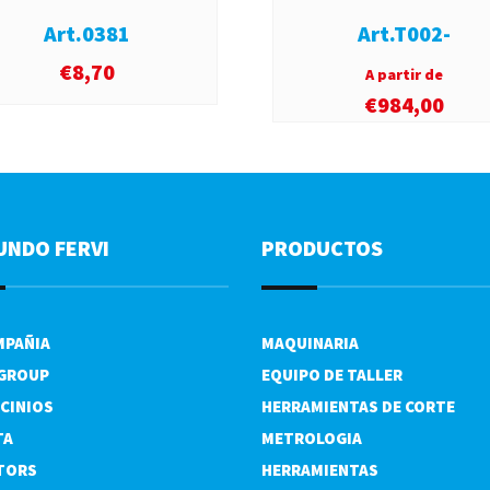
Art.0381
Art.T002-
€
8,70
A partir de
€
984,00
UNDO FERVI
PRODUCTOS
MPAÑIA
MAQUINARIA
 GROUP
EQUIPO DE TALLER
CINIOS
HERRAMIENTAS DE CORTE
TA
METROLOGIA
TORS
HERRAMIENTAS