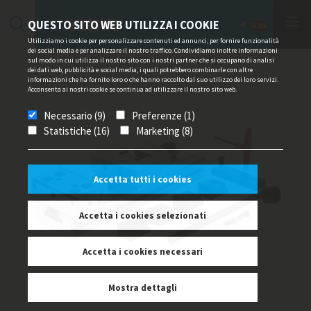
QUESTO SITO WEB UTILIZZA I COOKIE
Utilizziamo i cookie per personalizzare contenuti ed annunci, per fornire funzionalità
dei social media e per analizzare il nostro traffico. Condividiamo inoltre informazioni
sul modo in cui utilizza il nostro sito con i nostri partner che si occupano di analisi
dei dati web, pubblicità e social media, i quali potrebbero combinarle con altre
informazioni che ha fornito loro o che hanno raccolto dal suo utilizzo dei loro servizi.
Acconsenta ai nostri cookie se continua ad utilizzare il nostro sito web.
Necessario (9)
Preferenze (1)
Statistiche (16)
Marketing (8)
Accetta tutti i cookies
Accetta i cookies selezionati
Accetta i cookies necessari
Mostra dettagli