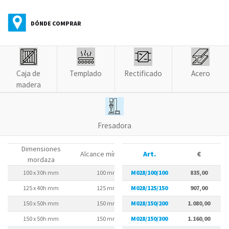
DÓNDE COMPRAR
Caja de
Templado
Rectificado
Acero
madera
Fresadora
Dimensiones
Alcance mín./máx.
Art.
A
€
mordaza
100 x 30h mm
100 mm
M028/100/100
75 mm
835,00
125 x 40h mm
125 mm
M028/125/150
95 mm
907,00
150 x 50h mm
150 mm
M028/150/200
125 mm
1.080,00
150 x 50h mm
150 mm
M028/150/300
125 mm
1.160,00