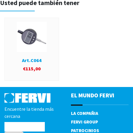
Usted puede también tener
Art.C064
€
115,00
EL MUNDO FERVI
Encuentre la tienda más
LA COMPAÑIA
cercana
FERVI GROUP
PATROCINIOS