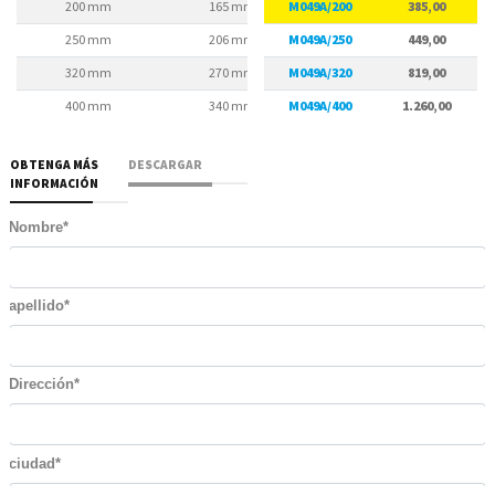
200 mm
165 mm
M049A/200
180 mm
385,00
250 mm
206 mm
M049A/250
226 mm
449,00
320 mm
270 mm
M049A/320
290 mm
819,00
400 mm
340 mm
M049A/400
368 mm
1.260,00
OBTENGA MÁS
DESCARGAR
INFORMACIÓN