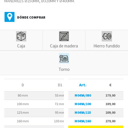
MANDRILES Ø250MM, Ø320MM Y Ø400MM.
DÓNDE COMPRAR
Caja
Caja de madera
Hierro fundido
Torno
D
D1
Art.
D2
€
80 mm
55 mm
M049A/080
66 mm
179,00
100 mm
72 mm
M049A/100
84 mm
189,00
125 mm
95 mm
M049A/125
108 mm
209,00
160 mm
130 mm
M049A/160
142 mm
279,00