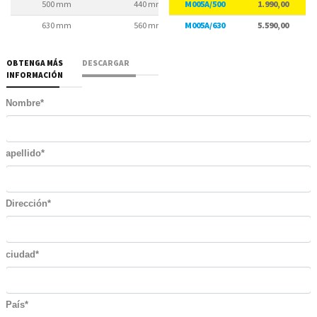
500 mm
440 mm
M005A/500
465 mm
1.990,00
630 mm
560 mm
M005A/630
595 mm
5.590,00
OBTENGA MÁS
DESCARGAR
INFORMACIÓN