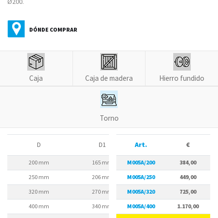
Ø200.
DÓNDE COMPRAR
Caja
Caja de madera
Hierro fundido
Torno
D
D1
Art.
D2
€
200 mm
165 mm
M005A/200
180 mm
384,00
250 mm
206 mm
M005A/250
226 mm
449,00
320 mm
270 mm
M005A/320
290 mm
725,00
400 mm
340 mm
M005A/400
368 mm
1.170,00