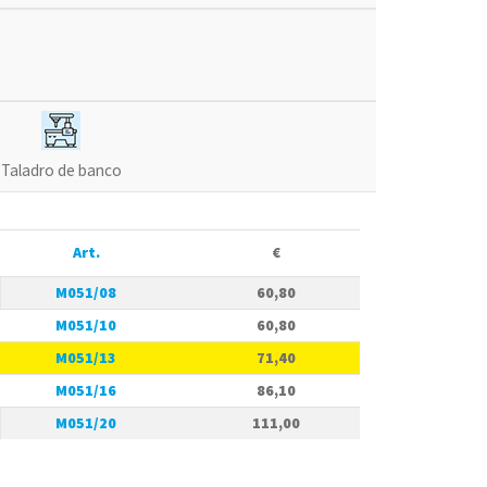
Taladro de banco
Art.
€
M051/08
60,80
M051/10
60,80
M051/13
71,40
M051/16
86,10
M051/20
111,00