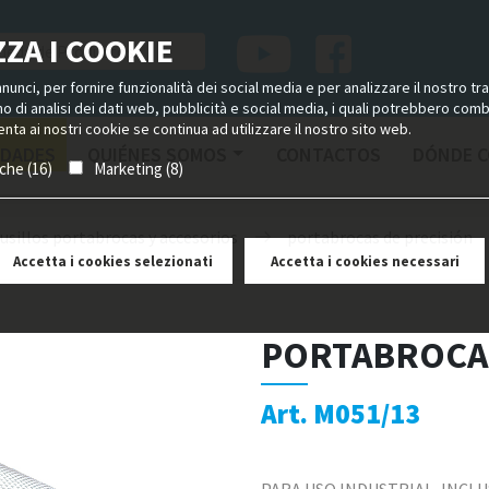
ZA I COOKIE
unci, per fornire funzionalità dei social media e per analizzare il nostro tra
ano di analisi dei dati web, pubblicità e social media, i quali potrebbero com
nta ai nostri cookie se continua ad utilizzare il nostro sito web.
DADES
QUIÉNES SOMOS
CONTACTOS
DÓNDE 
iche (16)
Marketing (8)
usillos portabrocas y accesorios
portabrocas de precisión
Accetta i cookies selezionati
Accetta i cookies necessari
PORTABROCAS
Art. M051/13