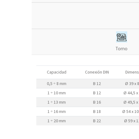
Torno
Capacidad
Conexión DIN
Dimens
0,5 ÷ 8 mm
B 12
Ø 39 x
1 ÷ 10 mm
B 12
Ø 44,5 
1 ÷ 13 mm
B 16
Ø 49,5 
1 ÷ 16 mm
B 18
Ø 54 x 1
1 ÷ 20 mm
B 22
Ø 59 x 