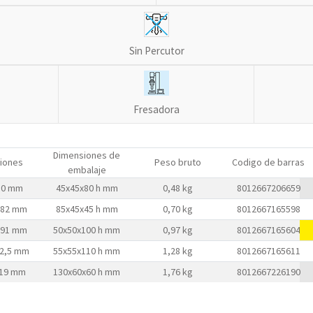
Sin Percutor
Fresadora
Dimensiones de
iones
Peso bruto
Codigo de barras
embalaje
 80 mm
45x45x80 h mm
0,48 kg
8012667206659
x 82 mm
85x45x45 h mm
0,70 kg
8012667165598
x 91 mm
50x50x100 h mm
0,97 kg
8012667165604
02,5 mm
55x55x110 h mm
1,28 kg
8012667165611
119 mm
130x60x60 h mm
1,76 kg
8012667226190