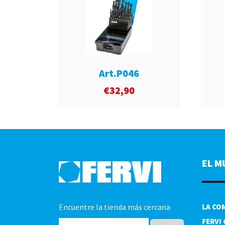
Art.P046
€
32,90
EL M
Encuentre la tienda más cercana
LA CO
FERVI