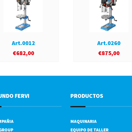
Art.0012
Art.0260
€
682,00
€
875,00
UNDO FERVI
PRODUCTOS
MPAÑIA
MAQUINARIA
 GROUP
EQUIPO DE TALLER