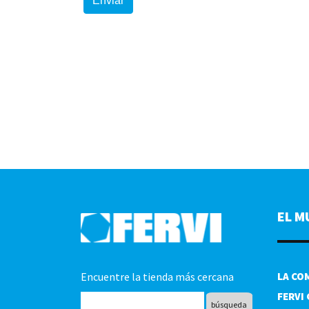
EL M
Encuentre la tienda más cercana
LA CO
FERVI