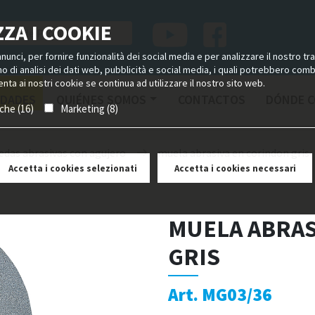
ZA I COOKIE
unci, per fornire funzionalità dei social media e per analizzare il nostro tra
ano di analisi dei dati web, pubblicità e social media, i quali potrebbero com
nta ai nostri cookie se continua ad utilizzare il nostro sito web.
DADES
QUIÉNES SOMOS
CONTACTOS
DÓNDE 
iche (16)
Marketing (8)
edas abrasivas con agujero
muela abrasiva en corindon gris
Accetta i cookies selezionati
Accetta i cookies necessari
MUELA ABRAS
GRIS
Art. MG03/36