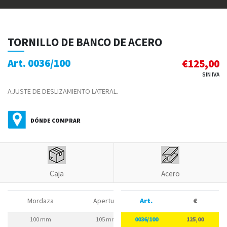
TORNILLO DE BANCO DE ACERO
Art. 0036/100
€
125,00
SIN IVA
AJUSTE DE DESLIZAMIENTO LATERAL.
DÓNDE COMPRAR
Caja
Acero
Distan
Mordaza
Apertura
Art.
Altura útil
€
100 mm
105 mm
0036/100
60 mm
125,00