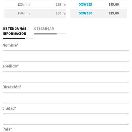
125 mm
138 mm
0036/125
75 mm
185,00
150 mm
180 mm
0036/150
90 mm
313,00
OBTENGA MÁS
DESCARGAR
INFORMACIÓN