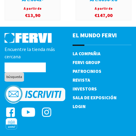
A partir de
A partir de
€
13,90
€
147,00
EL MUNDO FERVI
Encuentre la tienda más
LA COMPAÑIA
cercana
FERVI GROUP
PATROCINIOS
REVISTA
INVESTORS
SALA DE EXPOSICIÓN
LOGIN