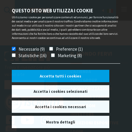
QUESTO SITO WEB UTILIZZA I COOKIE
Utilizziamo i cookie per personalizzare contenuti ed annunci, per fornire funzionalità
dei social media e per analizzare il nostro traffico. Condividiamo inoltre informazioni
sul modo in cui utilizza il nostro sito con i nostri partner che si occupano di analisi
Page not found
dei dati web, pubblicità e social media, i quali potrebbero combinarle con altre
informazioni che ha fornito loro o che hanno raccolto dal suo utilizzo dei loro servizi.
Acconsenta ai nostri cookie se continua ad utilizzare il nostro sito web.
Necessario (9)
Preferenze (1)
IL MONDO FERVI
Statistiche (16)
Marketing (8)
Trova il rivenditore più
L'AZIENDA
vicino a te
Accetta tutti i cookies
FERVI GROUP
SPONSORIZZAZIONI
Accetta i cookies selezionati
RASSEGNA STAMPA
SHOWROOM
Accetta i cookies necessari
INVESTORS
Mostra dettagli
SOLUZIONI ESPOSITIVE
LOGIN