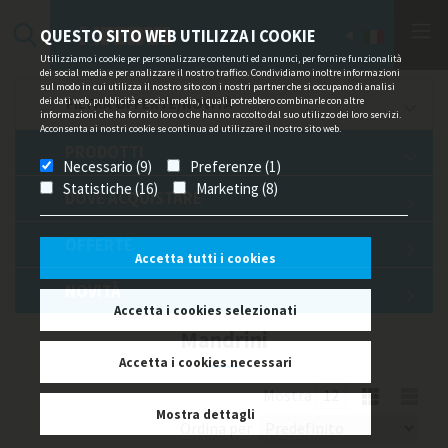
QUESTO SITO WEB UTILIZZA I COOKIE
Utilizziamo i cookie per personalizzare contenuti ed annunci, per fornire funzionalità
dei social media e per analizzare il nostro traffico. Condividiamo inoltre informazioni
sul modo in cui utilizza il nostro sito con i nostri partner che si occupano di analisi
dei dati web, pubblicità e social media, i quali potrebbero combinarle con altre
FILTRA OFFERTE/NOVITÀ
informazioni che ha fornito loro o che hanno raccolto dal suo utilizzo dei loro servizi.
Acconsenta ai nostri cookie se continua ad utilizzare il nostro sito web.
PRODOTTI
Necessario (9)
Preferenze (1)
Statistiche (16)
Marketing (8)
DOVE ACQUISTARE
OFFERTE
Accetta tutti i cookies
NOVITÀ
Accetta i cookies selezionati
Mandrini
Accetta i cookies necessari
Mostra
Mostra dettagli
Ordina per