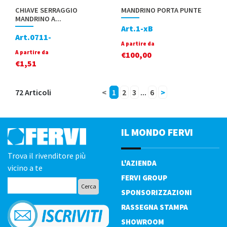
CHIAVE SERRAGGIO
MANDRINO PORTA PUNTE
MANDRINO A...
Art.1-xB
Art.0711-
A partire da
A partire da
€
100,00
€
1,51
72 Articoli
<
1
2
3
...
6
>
IL MONDO FERVI
Trova il rivenditore più
L'AZIENDA
vicino a te
FERVI GROUP
SPONSORIZZAZIONI
RASSEGNA STAMPA
SHOWROOM