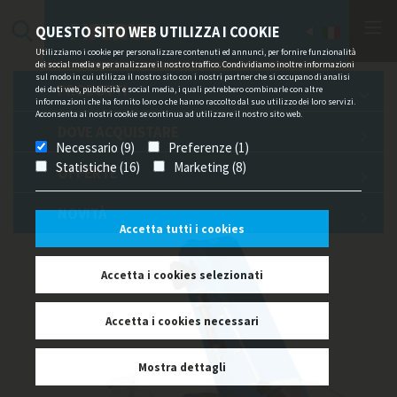
QUESTO SITO WEB UTILIZZA I COOKIE
Utilizziamo i cookie per personalizzare contenuti ed annunci, per fornire funzionalità
dei social media e per analizzare il nostro traffico. Condividiamo inoltre informazioni
MACCHINE UTENSILI E
sul modo in cui utilizza il nostro sito con i nostri partner che si occupano di analisi
PRODOTTI
dei dati web, pubblicità e social media, i quali potrebbero combinarle con altre
ACCESSORI
informazioni che ha fornito loro o che hanno raccolto dal suo utilizzo dei loro servizi.
Acconsenta ai nostri cookie se continua ad utilizzare il nostro sito web.
DOVE ACQUISTARE
Necessario (9)
Preferenze (1)
Statistiche (16)
Marketing (8)
OFFERTE
NOVITÀ
Accetta tutti i cookies
Accetta i cookies selezionati
Accetta i cookies necessari
Mostra dettagli