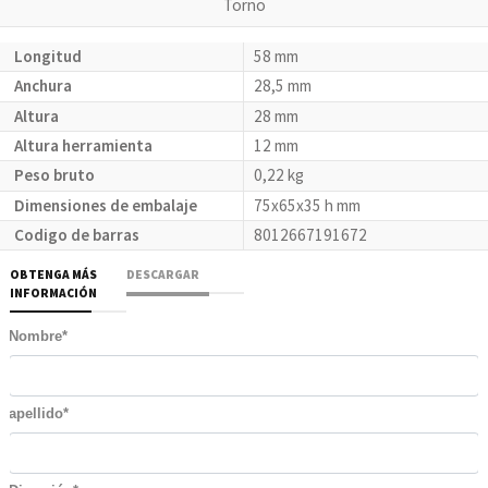
Torno
Longitud
58 mm
Anchura
28,5 mm
Altura
28 mm
Altura herramienta
12 mm
Peso bruto
0,22 kg
Dimensiones de embalaje
75x65x35 h mm
Codigo de barras
8012667191672
OBTENGA MÁS
DESCARGAR
INFORMACIÓN