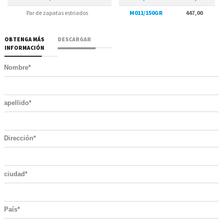
Par de zapatas estriados
150 x 45h mm
M011/150GR
447,00
2,07 kg
OBTENGA MÁS
DESCARGAR
INFORMACIÓN