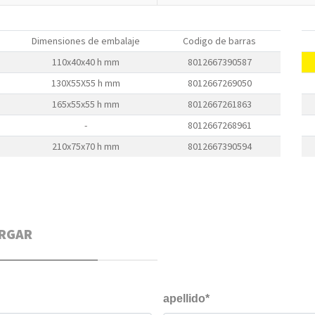
Dimensiones de embalaje
Codigo de barras
110x40x40 h mm
8012667390587
130X55X55 h mm
8012667269050
165x55x55 h mm
8012667261863
-
8012667268961
210x75x70 h mm
8012667390594
RGAR