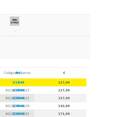
-
Codigo de barras
Art.
€
8012667008208
2/1B40
127,00
8012667008215
2/2B40
127,00
8012667008222
2/3B40
127,00
8012667008239
2/4B40
142,00
8012667008253
2/3B50
171,00