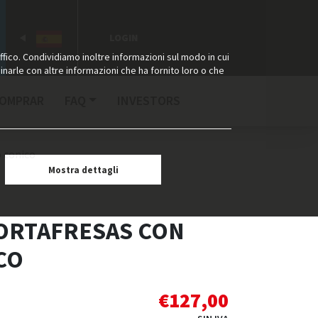
LOGIN
ffico. Condividiamo inoltre informazioni sul modo in cui
binarle con altre informazioni che ha fornito loro o che
COMPRAR
FAQ
INVESTORS
 conico
Mostra dettagli
ORTAFRESAS CON
CO
€
127,00