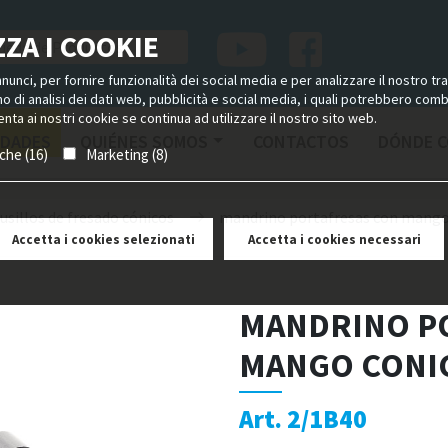
ZA I COOKIE
unci, per fornire funzionalità dei social media e per analizzare il nostro tra
ano di analisi dei dati web, pubblicità e social media, i quali potrebbero com
nta ai nostri cookie se continua ad utilizzare il nostro sito web.
DADES
QUIÉNES SOMOS
CONTACTOS
DÓNDE 
iche (16)
Marketing (8)
usillos de fresado cónicos
mandrino portafresas con mango
Accetta i cookies selezionati
Accetta i cookies necessari
MANDRINO P
MANGO CONI
Art. 2/1B40