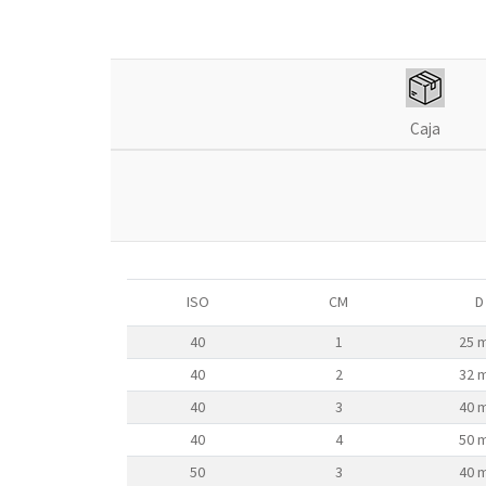
Caja
ISO
CM
D
40
1
25 
40
2
32 
40
3
40 
40
4
50 
50
3
40 