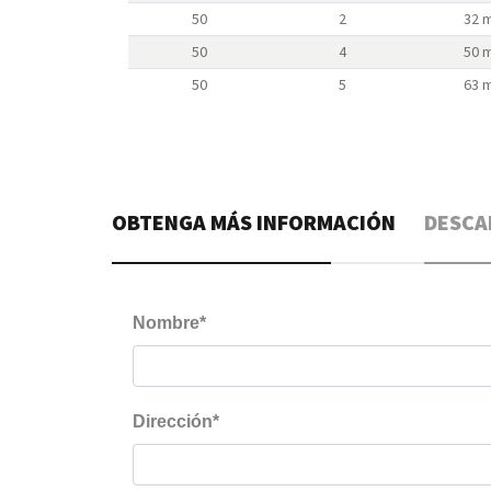
50
2
32 
50
4
50 
50
5
63 
OBTENGA MÁS INFORMACIÓN
DESCA