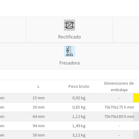
Rectificado
Fresadora
Dimensiones de
L
Peso bruto
embalaje
mm
15 mm
0,92 kg
-
mm
30 mm
0,85 kg
70x70x175 h mm
mm
64 mm
1,12 kg
70x70x180 h mm
mm
94 mm
1,49 kg
-
mm
30 mm
3,12 kg
-