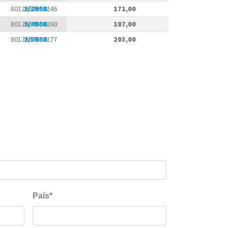
8012667008246
2/2B50
171,00
8012667008260
2/4B50
187,00
8012667008277
2/5B50
203,00
Hoja