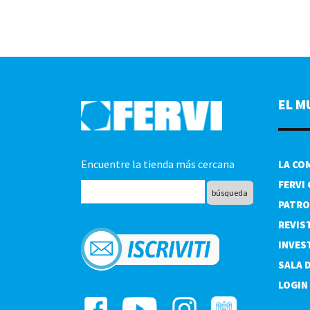
EL M
Encuentre la tienda más cercana
LA CO
FERVI
PATRO
REVIS
INVES
SALA 
LOGIN