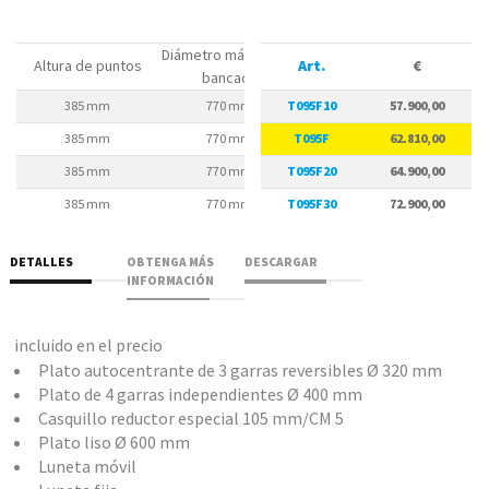
Diámetro máx. sobre
Diámetro máx. en el
Diáme
Altura de puntos
Art.
€
bancada
carro
385 mm
770 mm
T095F10
575 mm
57.900,00
385 mm
770 mm
T095F
575 mm
62.810,00
385 mm
770 mm
T095F20
575 mm
64.900,00
385 mm
770 mm
T095F30
575 mm
72.900,00
DETALLES
OBTENGA MÁS
DESCARGAR
INFORMACIÓN
incluido en el precio
Plato autocentrante de 3 garras reversibles Ø 320 mm
Plato de 4 garras independientes Ø 400 mm
Casquillo reductor especial 105 mm/CM 5
Plato liso Ø 600 mm
Luneta móvil