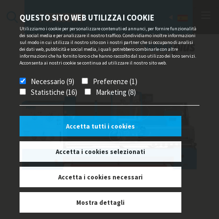
QUESTO SITO WEB UTILIZZA I COOKIE
Utilizziamo i cookie per personalizzare contenuti ed annunci, per fornire funzionalità
dei social media e per analizzare il nostro traffico. Condividiamo inoltre informazioni
sul modo in cui utilizza il nostro sito con i nostri partner che si occupano di analisi
dei dati web, pubblicità e social media, i quali potrebbero combinarle con altre
informazioni che ha fornito loro o che hanno raccolto dal suo utilizzo dei loro servizi.
Acconsenta ai nostri cookie se continua ad utilizzare il nostro sito web.
Necessario (9)
Preferenze (1)
Statistiche (16)
Marketing (8)
Accetta tutti i cookies
Accetta i cookies selezionati
Accetta i cookies necessari
Mostra dettagli