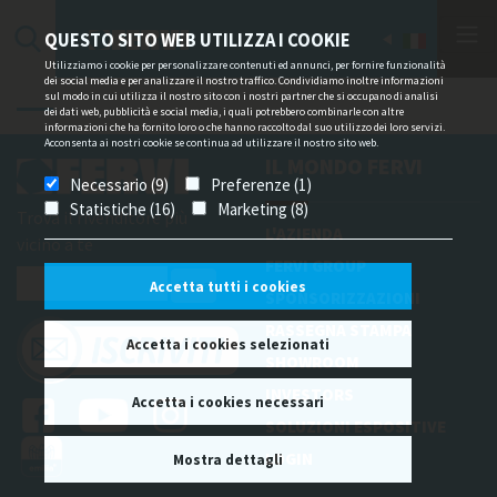
QUESTO SITO WEB UTILIZZA I COOKIE
Utilizziamo i cookie per personalizzare contenuti ed annunci, per fornire funzionalità
dei social media e per analizzare il nostro traffico. Condividiamo inoltre informazioni
sul modo in cui utilizza il nostro sito con i nostri partner che si occupano di analisi
dei dati web, pubblicità e social media, i quali potrebbero combinarle con altre
informazioni che ha fornito loro o che hanno raccolto dal suo utilizzo dei loro servizi.
Acconsenta ai nostri cookie se continua ad utilizzare il nostro sito web.
IL MONDO FERVI
Necessario (9)
Preferenze (1)
Statistiche (16)
Marketing (8)
Trova il rivenditore più
L'AZIENDA
vicino a te
FERVI GROUP
Accetta tutti i cookies
SPONSORIZZAZIONI
RASSEGNA STAMPA
Accetta i cookies selezionati
SHOWROOM
INVESTORS
Accetta i cookies necessari
SOLUZIONI ESPOSITIVE
LOGIN
Mostra dettagli