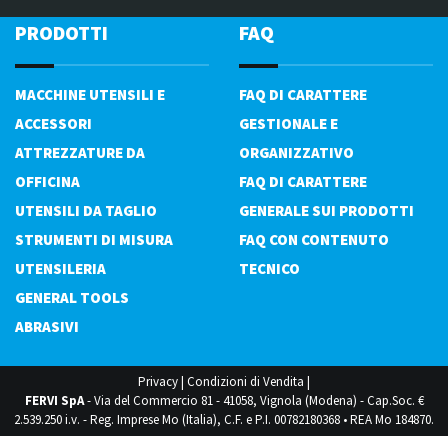
PRODOTTI
FAQ
MACCHINE UTENSILI E
FAQ DI CARATTERE
ACCESSORI
GESTIONALE E
ATTREZZATURE DA
ORGANIZZATIVO
OFFICINA
FAQ DI CARATTERE
UTENSILI DA TAGLIO
GENERALE SUI PRODOTTI
STRUMENTI DI MISURA
FAQ CON CONTENUTO
UTENSILERIA
TECNICO
GENERAL TOOLS
ABRASIVI
Privacy
|
Condizioni di Vendita
|
FERVI SpA
- Via del Commercio 81 - 41058, Vignola (Modena) - Cap.Soc. €
2.539.250 i.v. - Reg. Imprese Mo (Italia), C.F. e P.I. 00782180368 • REA Mo 184870.