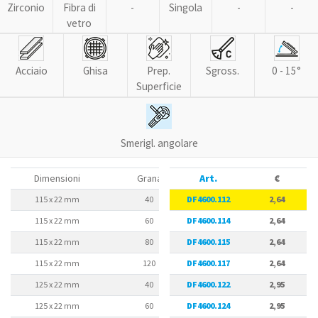
Zirconio
Fibra di
-
Singola
-
-
vetro
Acciaio
Ghisa
Prep.
Sgross.
0 - 15°
Superficie
Smerigl. angolare
Dimensioni
Grana
Art.
Max rpm
€
115 x 22 mm
40
DF4600.112
13300
2,64
115 x 22 mm
60
DF4600.114
13300
2,64
115 x 22 mm
80
DF4600.115
13300
2,64
115 x 22 mm
120
DF4600.117
13300
2,64
125 x 22 mm
40
DF4600.122
12250
2,95
125 x 22 mm
60
DF4600.124
12250
2,95