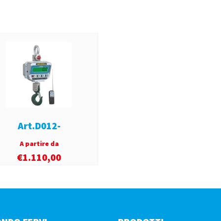
Art.D012-
A partire da
€
1.110,00