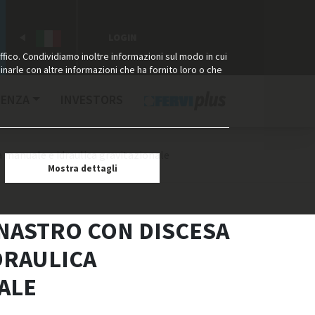
LOGIN
ffico. Condividiamo inoltre informazioni sul modo in cui
binarle con altre informazioni che ha fornito loro o che
TENZA
INVESTORS
a manuale e idraulica gravitazionale
Mostra dettagli
 NASTRO CON DISCESA
DRAULICA
ALE