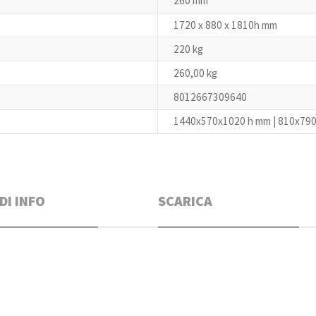
260 mm
1720 x 880 x 1810h mm
220 kg
260,00 kg
8012667309640
1440x570x1020 h mm | 810x79
DI INFO
SCARICA