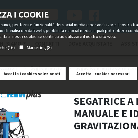
ZA I COOKIE
unci, per fornire funzionalità dei social media e per analizzare il nostro tra
ano di analisi dei dati web, pubblicità e social media, i quali potrebbero com
nta ai nostri cookie se continua ad utilizzare il nostro sito web.
HI SIAMO
CONTATTI
DOVE ACQUISTARE
ASSIS
iche (16)
Marketing (8)
accessori
Seghe a nastro
segatrice a nastro con disces
Accetta i cookies selezionati
Accetta i cookies necessari
SEGATRICE A
MANUALE E I
GRAVITAZION