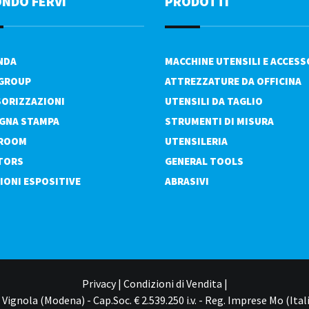
ONDO FERVI
PRODOTTI
ENDA
MACCHINE UTENSILI E ACCESS
 GROUP
ATTREZZATURE DA OFFICINA
ORIZZAZIONI
UTENSILI DA TAGLIO
GNA STAMPA
STRUMENTI DI MISURA
ROOM
UTENSILERIA
TORS
GENERAL TOOLS
IONI ESPOSITIVE
ABRASIVI
Privacy
|
Condizioni di Vendita
|
Vignola (Modena) - Cap.Soc. € 2.539.250 i.v. - Reg. Imprese Mo (Itali