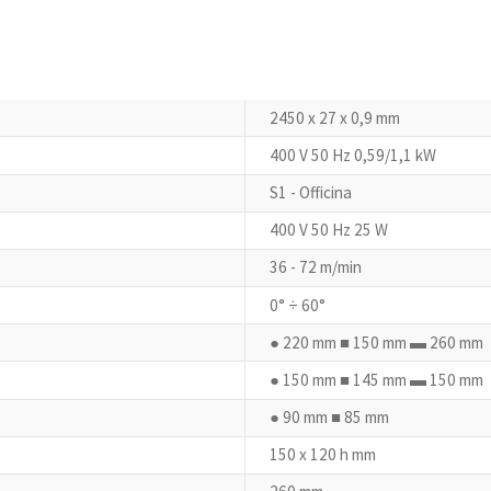
2450 x 27 x 0,9 mm
400 V 50 Hz 0,59/1,1 kW
S1 - Officina
400 V 50 Hz 25 W
36 - 72 m/min
0° ÷ 60°
● 220 mm ■ 150 mm ▬ 260 mm
● 150 mm ■ 145 mm ▬ 150 mm
● 90 mm ■ 85 mm
150 x 120 h mm