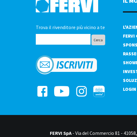
IL M
Trova il rivenditore più vicino a te
L'AZI
FERVI
SPONS
RASSE
SHOW
INVES
SOLUZ
LOGIN
FERVI SpA
- Via del Commercio 81 - 41058, 