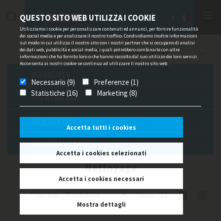
QUESTO SITO WEB UTILIZZA I COOKIE
Utilizziamo i cookie per personalizzare contenuti ed annunci, per fornire funzionalità
dei social media e per analizzare il nostro traffico. Condividiamo inoltre informazioni
sul modo in cui utilizza il nostro sito con i nostri partner che si occupano di analisi
dei dati web, pubblicità e social media, i quali potrebbero combinarle con altre
FILTRER LES PROMOTIONS/NOUVEAUTÉS
informazioni che ha fornito loro o che hanno raccolto dal suo utilizzo dei loro servizi.
Acconsenta ai nostri cookie se continua ad utilizzare il nostro sito web.
PRODUITS
Necessario (9)
Preferenze (1)
Statistiche (16)
Marketing (8)
OU ACHETER
DES OFFRES
Accetta tutti i cookies
NOUVEAUTÉS
Accetta i cookies selezionati
Nettoyage
Accetta i cookies necessari
Trier par
Show
Mostra dettagli