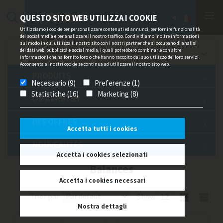
QUESTO SITO WEB UTILIZZA I COOKIE
Utilizziamo i cookie per personalizzare contenuti ed annunci, per fornire funzionalità
dei social media e per analizzare il nostro traffico. Condividiamo inoltre informazioni
sul modo in cui utilizza il nostro sito con i nostri partner che si occupano di analisi
dei dati web, pubblicità e social media, i quali potrebbero combinarle con altre
FILTRER LES PROMOTIONS/NOUVEAUTÉS
informazioni che ha fornito loro o che hanno raccolto dal suo utilizzo dei loro servizi.
Acconsenta ai nostri cookie se continua ad utilizzare il nostro sito web.
PRODUITS
Necessario (9)
Preferenze (1)
Statistiche (16)
Marketing (8)
OU ACHETER
DES OFFRES
Accetta tutti i cookies
NOUVEAUTÉS
Accetta i cookies selezionati
Balances
Accetta i cookies necessari
Trier par
Show
Mostra dettagli