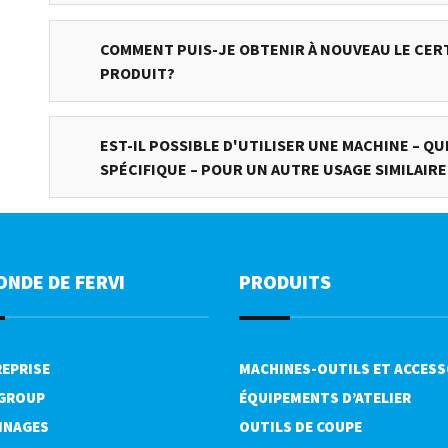
COMMENT PUIS-JE OBTENIR À NOUVEAU LE CER
PRODUIT?
EST-IL POSSIBLE D'UTILISER UNE MACHINE – Q
SPÉCIFIQUE – POUR UN AUTRE USAGE SIMILAIRE
ONDE DE FERVI
PRODUITS
REPRISE
MACHINES-OUTILS ET ACCESS
 GROUP
ÉQUIPEMENTS D’ATELIER
INAGES
OUTILS DE COUPE