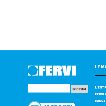
LE M
L'ENT
FERVI
PARRA