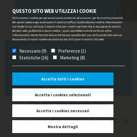
QUESTO SITO WEB UTILIZZA I COOKIE
Utilizziamo i cookie per personalizzare contenuti ed annunci, per fornire funzionalità
dei social media e per analizzare il nostro traffico. Condividiamo inoltre informazioni
sul modo in cui utilizza il nostro sito con i nostri partner che si occupano di analisi
dei dati web, pubblicità e social media, i quali potrebbero combinarle con altre
FILTRER LES PROMOTIONS/NOUVEAUTÉS
informazioni che ha fornito loro o che hanno raccolto dal suo utilizzo dei loro servizi.
Acconsenta ai nostri cookie se continua ad utilizzare il nostro sito web.
PRODUITS
Necessario (9)
Preferenze (1)
Statistiche (16)
Marketing (8)
OU ACHETER
DES OFFRES
Accetta tutti i cookies
NOUVEAUTÉS
Accetta i cookies selezionati
Construction et emballage
Accetta i cookies necessari
Trier par
Show
Mostra dettagli