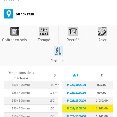
OÙ ACHETER
Coffret en bois
Trempé
Rectifié
Acier
Fraiseuse
Dimensions de la
S
Art.
A
€
mâchoire
100 x 30h mm
100 mm
M028/100/100
75 mm
835,00
125 x 40h mm
125 mm
M028/125/150
95 mm
907,00
150 x 50h mm
150 mm
M028/150/200
125 mm
1.080,00
150 x 50h mm
150 mm
M028/150/300
125 mm
1.160,00
150 x 50h mm
150 mm
M028/150/400
125 mm
1.340,00