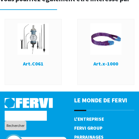
Art.C061
Art.x-1000
LE MONDE DE FERVI
L'ENTREPRISE
FERVI GROUP
PARRAINAGES