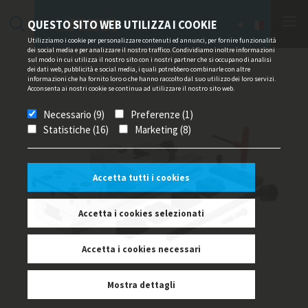
QUESTO SITO WEB UTILIZZA I COOKIE
Utilizziamo i cookie per personalizzare contenuti ed annunci, per fornire funzionalità
dei social media e per analizzare il nostro traffico. Condividiamo inoltre informazioni
sul modo in cui utilizza il nostro sito con i nostri partner che si occupano di analisi
dei dati web, pubblicità e social media, i quali potrebbero combinarle con altre
informazioni che ha fornito loro o che hanno raccolto dal suo utilizzo dei loro servizi.
Acconsenta ai nostri cookie se continua ad utilizzare il nostro sito web.
Necessario (9)
Preferenze (1)
Statistiche (16)
Marketing (8)
Accetta tutti i cookies
Accetta i cookies selezionati
Accetta i cookies necessari
Mostra dettagli