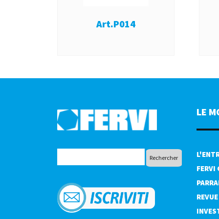
Art.P014
LE M
L'ENT
FERVI
PARRA
REVUE
INVES