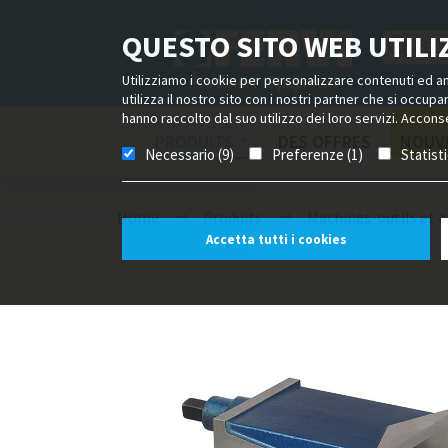
QUESTO SITO WEB UTILIZ
Utilizziamo i cookie per personalizzare contenuti ed ann
utilizza il nostro sito con i nostri partner che si occup
hanno raccolto dal suo utilizzo dei loro servizi. Acconse
PRODUITS
DES OFFRES
NOUV
Necessario (9)
Preferenze (1)
Statist
Home
Produits
Machines-outils et a
Accetta tutti i cookies