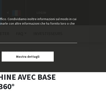
LOGIN
ffico. Condividiamo inoltre informazioni sul modo in cui
binarle con altre informazioni che ha fornito loro o che
ETER
FAQ
INVESTISSEURS
base pivotante à 360°
Mostra dettagli
HINE AVEC BASE
360°