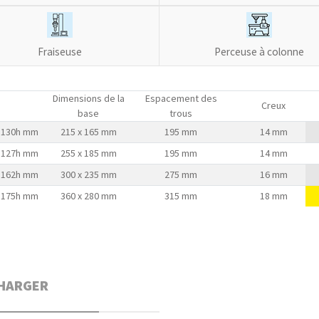
Fraiseuse
Perceuse à colonne
Dimensions de la
Espacement des
Creux
base
trous
x 130h mm
215 x 165 mm
195 mm
14 mm
x 127h mm
255 x 185 mm
195 mm
14 mm
x 162h mm
300 x 235 mm
275 mm
16 mm
x 175h mm
360 x 280 mm
315 mm
18 mm
HARGER