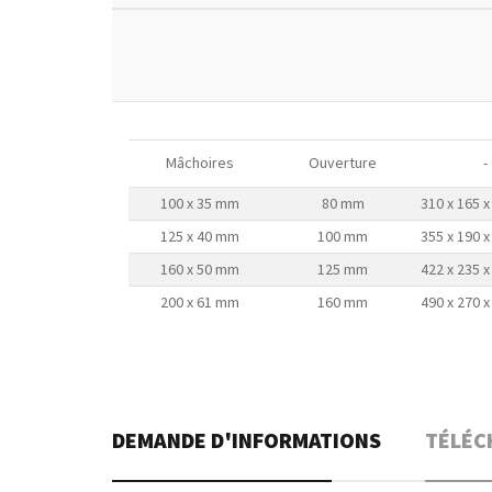
Mâchoires
Ouverture
-
100 x 35 mm
80 mm
310 x 165 
125 x 40 mm
100 mm
355 x 190 
160 x 50 mm
125 mm
422 x 235 
200 x 61 mm
160 mm
490 x 270 
DEMANDE D'INFORMATIONS
TÉLÉC