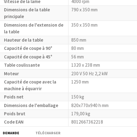
Vitesse de la lame
4000 rpm
Dimensions de la table
790 x 350 mm
principale
Dimensions de l'extension de
350 x 350 mm
la table
Hauteur de la table
850 mm
Capacité de coupe à 90°
80 mm
Capacité de coupe à 45°
56 mm
Table coulissante
1320 x 238 mm
Moteur
230 V 50 Hz 2,2 kW
Capacité de coupe avec la
1250 mm
machine à équarrir
Poids net
150 kg
Dimensions de l'emballage
820x770x940 h mm
Poids brut
179,00 kg
Code EAN
8012667362218
DEMANDE
TÉLÉCHARGER