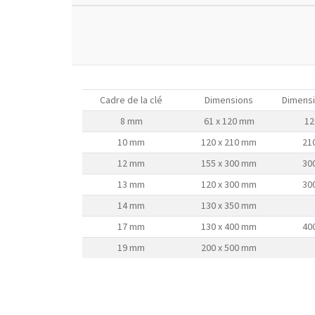
Cadre de la clé
Dimensions
Dimensi
8 mm
61 x 120 mm
12
10 mm
120 x 210 mm
21
12 mm
155 x 300 mm
30
13 mm
120 x 300 mm
30
14 mm
130 x 350 mm
17 mm
130 x 400 mm
40
19 mm
200 x 500 mm