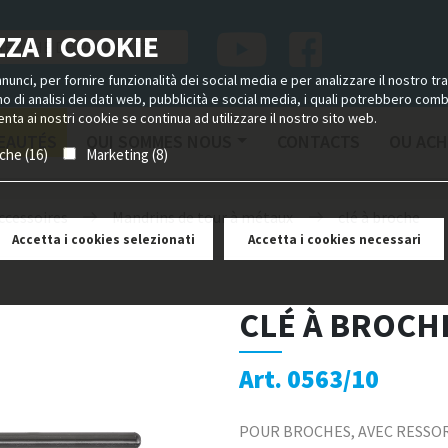
ZA I COOKIE
unci, per fornire funzionalità dei social media e per analizzare il nostro tra
ano di analisi dei dati web, pubblicità e social media, i quali potrebbero com
nta ai nostri cookie se continua ad utilizzare il nostro sito web.
EAUTÉS
QUI SOMMES NOUS
CONTACTS
OU ACH
iche (16)
Marketing (8)
ccessoires
Mandrins de tour à métaux
clé à broche
Accetta i cookies selezionati
Accetta i cookies necessari
CLÉ À BROCH
Art. 0563/10
POUR BROCHES, AVEC RESSOR