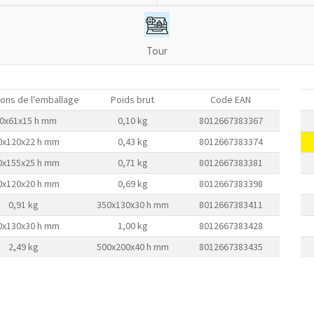
Tour
ons de l'emballage
Poids brut
Code EAN
0x61x15 h mm
0,10 kg
8012667383367
0x120x22 h mm
0,43 kg
8012667383374
0x155x25 h mm
0,71 kg
8012667383381
0x120x20 h mm
0,69 kg
8012667383398
0,91 kg
350x130x30 h mm
8012667383411
0x130x30 h mm
1,00 kg
8012667383428
2,49 kg
500x200x40 h mm
8012667383435