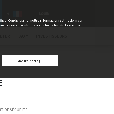
LOGIN
ffico. Condividiamo inoltre informazioni sul modo in cui
binarle con altre informazioni che ha fornito loro o che
ETER
FAQ
INVESTISSEURS
Mostra dettagli
E
T DE SÉCURITÉ.