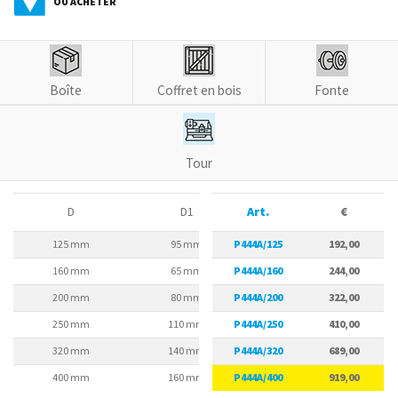
OÙ ACHETER
Boîte
Coffret en bois
Fonte
Tour
D
D1
Art.
D2
€
125 mm
95 mm
P444A/125
108 mm
192,00
160 mm
65 mm
P444A/160
95 mm
244,00
200 mm
80 mm
P444A/200
112 mm
322,00
250 mm
110 mm
P444A/250
130 mm
410,00
320 mm
140 mm
P444A/320
165 mm
689,00
400 mm
160 mm
P444A/400
185 mm
919,00