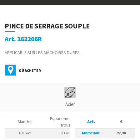
PINCE DE SERRAGE SOUPLE
Art. 262206R
APPLICABLE SUR LES MÂCHOIRES DURES.
OÙ ACHETER
Acier
Espacement des
Mandrin
Art.
Poids brut
€
trous
160 mm
38,1 mm
M075/160T
0,57 kg
27,30
80