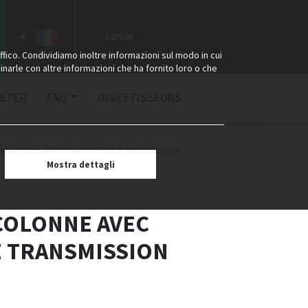
LOGIN
ffico. Condividiamo inoltre informazioni sul modo in cui
binarle con altre informazioni che ha fornito loro o che
ETER
FAQ
INVESTISSEURS
 colonne avec courroie de transmission
Mostra dettagli
COLONNE AVEC
 TRANSMISSION