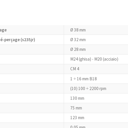
çage
Ø 38 mm
ré-perçage (s235jr)
Ø 32 mm
Ø 28 mm
M24 (ghisa) - M20 (acciaio)
CM 4
1 ÷ 16 mm B18
(10) 100 ÷ 2200 rpm
130 mm
75 mm
123 mm
0,05 mm