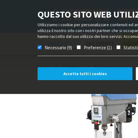
QUESTO SITO WEB UTILIZ
Utilizziamo i cookie per personalizzare contenuti ed ann
utilizza il nostro sito con i nostri partner che si occup
hanno raccolto dal suo utilizzo dei loro servizi. Acconse
PRODUITS
DES OFFRES
NOUV
Necessario (9)
Preferenze (1)
Statist
Home
Produits
Machines-outils et a
Accetta tutti i cookies