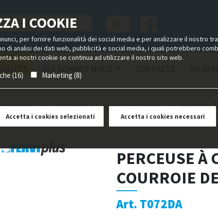
ZA I COOKIE
unci, per fornire funzionalità dei social media e per analizzare il nostro tra
ano di analisi dei dati web, pubblicità e social media, i quali potrebbero com
nta ai nostri cookie se continua ad utilizzare il nostro sito web.
EAUTÉS
QUI SOMMES NOUS
CONTACTS
OU ACH
iche (16)
Marketing (8)
ccessoires
Perceuses à colonne à courroies
perceuse à
Accetta i cookies selezionati
Accetta i cookies necessari
PERCEUSE À 
COURROIE DE
Art. T072DA