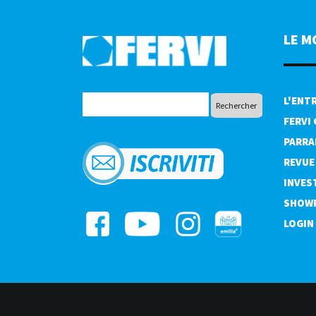
LE M
L'ENT
FERVI
PARRA
REVUE
INVES
SHOW
LOGIN