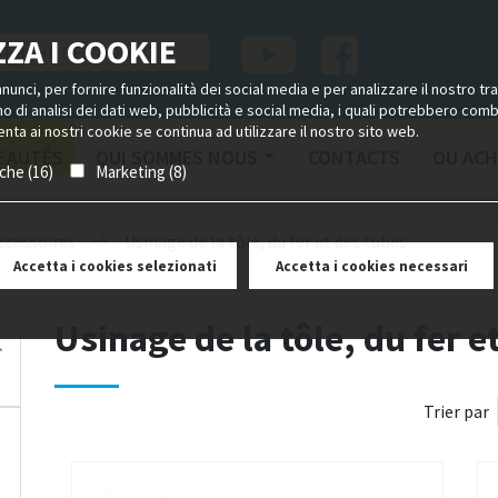
ZA I COOKIE
unci, per fornire funzionalità dei social media e per analizzare il nostro tra
ano di analisi dei dati web, pubblicità e social media, i quali potrebbero com
nta ai nostri cookie se continua ad utilizzare il nostro sito web.
EAUTÉS
QUI SOMMES NOUS
CONTACTS
OU ACH
iche (16)
Marketing (8)
ccessoires
Usinage de la tôle, du fer et des tubes
Accetta i cookies selezionati
Accetta i cookies necessari
Usinage de la tôle, du fer e
Trier par