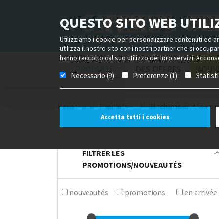
QUESTO SITO WEB UTILIZ
Utilizziamo i cookie per personalizzare contenuti ed ann
utilizza il nostro sito con i nostri partner che si occup
hanno raccolto dal suo utilizzo dei loro servizi. Acconse
PRODUITS
DES OFFRES
NOUV
Necessario (9)
Preferenze (1)
Statist
Home
Produits
Machines-outils et a
Accetta tutti i cookies
FILTRER LES
PROMOTIONS/NOUVEAUTÉS
nouveautés
promotions
en arrivée