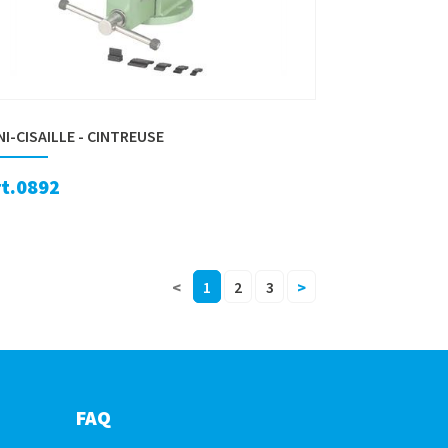
NI-CISAILLE - CINTREUSE
rt.0892
<
1
2
3
>
FAQ