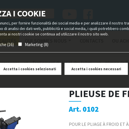
ZA I COOKIE
unci, per fornire funzionalità dei social media e per analizzare il nostro tra
ano di analisi dei dati web, pubblicità e social media, i quali potrebbero com
nta ai nostri cookie se continua ad utilizzare il nostro sito web.
EAUTÉS
QUI SOMMES NOUS
CONTACTS
OU ACH
iche (16)
Marketing (8)
ccessoires
Traitement du fer et des tubes
plieuse de f
Accetta i cookies selezionati
Accetta i cookies necessari
PLIEUSE DE F
Art. 0102
POUR LE PLIAGE À FROID ET 