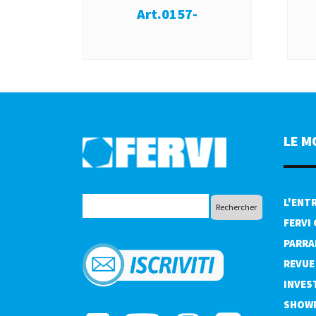
Art.0157-
LE M
L'ENT
FERVI
PARRA
REVUE
INVES
SHOW