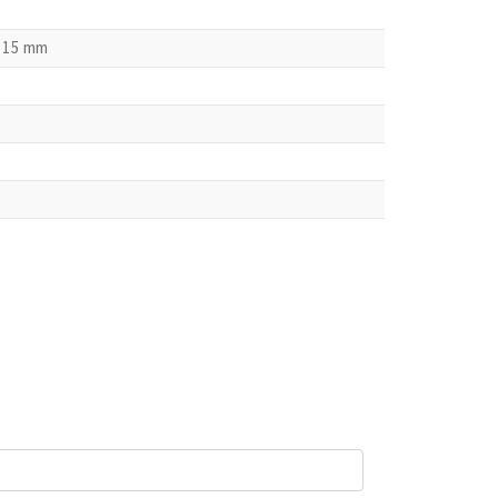
x 15 mm
Fiche prod