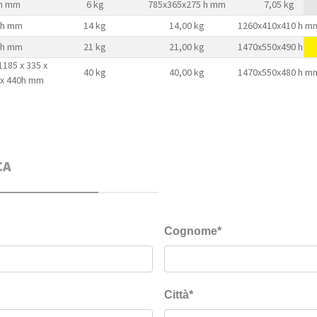
5h mm
6 kg
785x365x275 h mm
7,05 kg
65h mm
14 kg
14,00 kg
1260x410x410 h m
40h mm
21 kg
21,00 kg
1470x550x490 h m
1185 x 335 x
40 kg
40,00 kg
1470x550x480 h m
 x 440h mm
CA