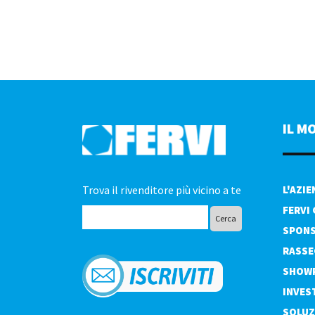
IL M
Trova il rivenditore più vicino a te
L'AZI
FERVI
SPONS
RASSE
SHOW
INVES
SOLUZ