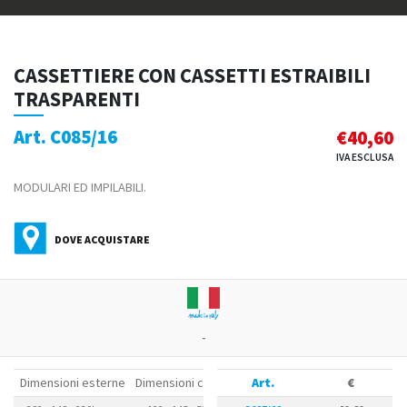
CASSETTIERE CON CASSETTI ESTRAIBILI
TRASPARENTI
Art. C085/16
€
40,60
IVA ESCLUSA
MODULARI ED IMPILABILI.
DOVE ACQUISTARE
-
Dimensioni esterne
Dimensioni cassetto
Art.
Numero cassetti
€
P