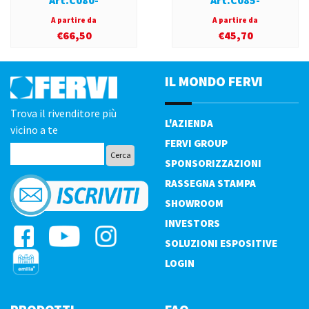
A partire da
A partire da
€
66,50
€
45,70
IL MONDO FERVI
Trova il rivenditore più
L'AZIENDA
vicino a te
FERVI GROUP
SPONSORIZZAZIONI
RASSEGNA STAMPA
SHOWROOM
INVESTORS
SOLUZIONI ESPOSITIVE
LOGIN