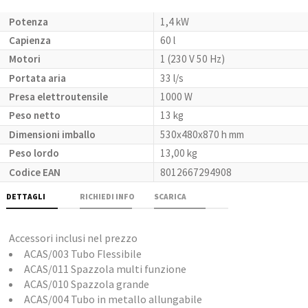
Potenza
1,4 kW
Capienza
60 l
Motori
1 (230 V 50 Hz)
Portata aria
33 l/s
Presa elettroutensile
1000 W
Peso netto
13 kg
Dimensioni imballo
530x480x870 h mm
Peso lordo
13,00 kg
Codice EAN
8012667294908
DETTAGLI
RICHIEDI INFO
SCARICA
Accessori inclusi nel prezzo
ACAS/003 Tubo Flessibile
ACAS/011 Spazzola multi funzione
ACAS/010 Spazzola grande
ACAS/004 Tubo in metallo allungabile