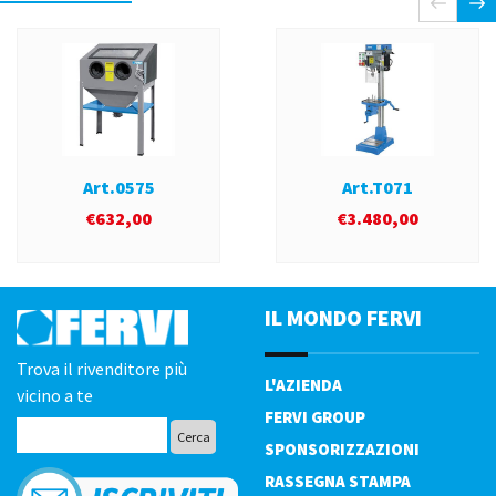
Art.0575
Art.T071
€
632,00
€
3.480,00
IL MONDO FERVI
Trova il rivenditore più
L'AZIENDA
vicino a te
FERVI GROUP
SPONSORIZZAZIONI
RASSEGNA STAMPA