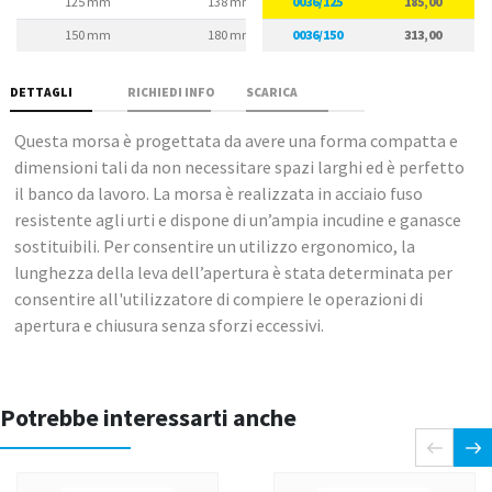
125 mm
138 mm
0036/125
75 mm
185,00
150 mm
180 mm
0036/150
90 mm
313,00
DETTAGLI
RICHIEDI INFO
SCARICA
Questa morsa è progettata da avere una forma compatta e
dimensioni tali da non necessitare spazi larghi ed è perfetto
il banco da lavoro. La morsa è realizzata in acciaio fuso
resistente agli urti e dispone di un’ampia incudine e ganasce
sostituibili. Per consentire un utilizzo ergonomico, la
lunghezza della leva dell’apertura è stata determinata per
consentire all'utilizzatore di compiere le operazioni di
apertura e chiusura senza sforzi eccessivi.
Potrebbe interessarti anche