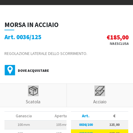
MORSA IN ACCIAIO
Art. 0036/125
€
185,00
IVA ESCLUSA
REGOLAZIONE LATERALE DELLO SCORRIMENTO.
DOVE ACQUISTARE
Scatola
Acciaio
Ganascia
Apertura
Art.
Altezza utile
€
Int
100 mm
105 mm
0036/100
60 mm
125,00