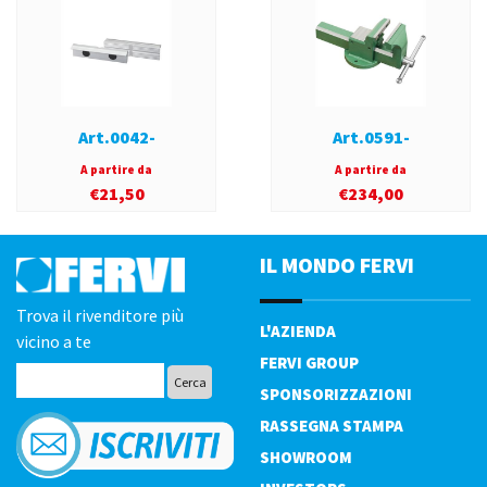
Art.0042-
Art.0591-
A partire da
A partire da
€
21,50
€
234,00
IL MONDO FERVI
Trova il rivenditore più
L'AZIENDA
vicino a te
FERVI GROUP
SPONSORIZZAZIONI
RASSEGNA STAMPA
SHOWROOM