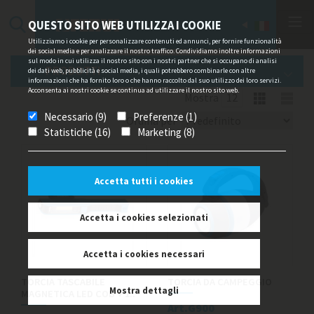
QUESTO SITO WEB UTILIZZA I COOKIE
Utilizziamo i cookie per personalizzare contenuti ed annunci, per fornire funzionalità
dei social media e per analizzare il nostro traffico. Condividiamo inoltre informazioni
sul modo in cui utilizza il nostro sito con i nostri partner che si occupano di analisi
PRODOTTI
dei dati web, pubblicità e social media, i quali potrebbero combinarle con altre
informazioni che ha fornito loro o che hanno raccolto dal suo utilizzo dei loro servizi.
Acconsenta ai nostri cookie se continua ad utilizzare il nostro sito web.
Mostra
Necessario (9)
Preferenze (1)
Ordina per
Statistiche (16)
Marketing (8)
Accetta tutti i cookies
Accetta i cookies selezionati
Accetta i cookies necessari
TORCIA TASCABILE
TORCIA DA CAMPEGGIO
Mostra dettagli
MAGNETICA LED COB + 1..
Art.G900