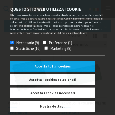
QUESTO SITO WEB UTILIZZA I COOKIE
Utilizziamo i cookie per personalizzare contenuti ed annunci, per fornire funzionalità
dei social media e per analizzare il nostro traffico. Condividiamo inoltre informazioni
sul modo in cui utilizza il nostro sito con i nostri partner che si occupano di analisi
PRODOTTI
dei dati web, pubblicità e social media, i quali potrebbero combinarle con altre
informazioni che ha fornito loro o che hanno raccolto dal suo utilizzo dei loro servizi.
Acconsenta ai nostri cookie se continua ad utilizzare il nostro sito web.
Mostra
Necessario (9)
Preferenze (1)
Ordina per
Statistiche (16)
Marketing (8)
Accetta tutti i cookies
Accetta i cookies selezionati
Accetta i cookies necessari
PEDANE
SCIVOLO IN POLIPROPILENE
Mostra dettagli
Art.P40VD
Art.PSV-F