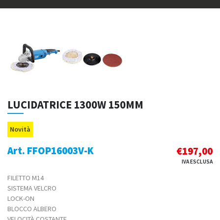
LUCIDATRICE 1300W 150MM
Novità
Art. FFOP16003V-K
€
197,00
IVA ESCLUSA
FILETTO M14
SISTEMA VELCRO
LOCK-ON
BLOCCO ALBERO
VELOCITÀ COSTANTE