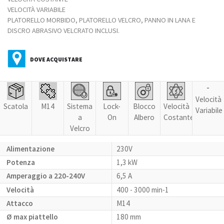
VELOCITÀ VARIABILE
PLATORELLO MORBIDO, PLATORELLO VELCRO, PANNO IN LANA E
DISCRO ABRASIVO VELCRATO INCLUSI.
DOVE ACQUISTARE
-
Velocità
Scatola
M14
Sistema
Lock-
Blocco
Velocità
Variabile
a
On
Albero
Costante
Velcro
Alimentazione
230V
Potenza
1,3 kW
Amperaggio a 220-240V
6,5 A
Velocità
400 - 3000 min-1
Attacco
M14
Ø max piattello
180 mm