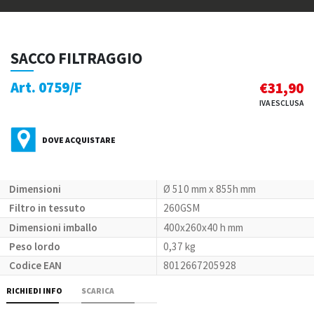
SACCO FILTRAGGIO
Art. 0759/F
€
31,90
IVA ESCLUSA
DOVE ACQUISTARE
Dimensioni
Ø 510 mm x 855h mm
Filtro in tessuto
260GSM
Dimensioni imballo
400x260x40 h mm
Peso lordo
0,37 kg
Codice EAN
8012667205928
RICHIEDI INFO
SCARICA