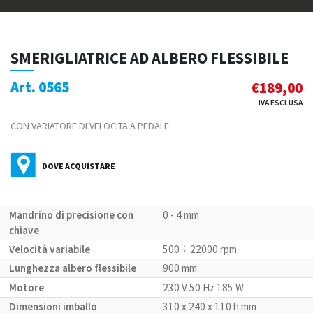
SMERIGLIATRICE AD ALBERO FLESSIBILE
Art. 0565
€
189,00
IVA ESCLUSA
CON VARIATORE DI VELOCITÀ A PEDALE.
DOVE ACQUISTARE
Mandrino di precisione con
0 - 4 mm
chiave
Velocità variabile
500 ÷ 22000 rpm
Lunghezza albero flessibile
900 mm
Motore
230 V 50 Hz 185 W
Dimensioni imballo
310 x 240 x 110 h mm