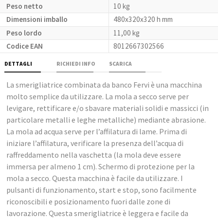
Peso netto
10 kg
Dimensioni imballo
480x320x320 h mm
Peso lordo
11,00 kg
Codice EAN
8012667302566
DETTAGLI
RICHIEDI INFO
SCARICA
La smerigliatrice combinata da banco Fervi è una macchina
molto semplice da utilizzare. La mola a secco serve per
levigare, rettificare e/o sbavare materiali solidi e massicci (in
particolare metalli e leghe metalliche) mediante abrasione.
La mola ad acqua serve per l’affilatura di lame. Prima di
iniziare l’affilatura, verificare la presenza dell’acqua di
raffreddamento nella vaschetta (la mola deve essere
immersa per almeno 1 cm). Schermo di protezione per la
mola a secco. Questa macchina è facile da utilizzare. I
pulsanti di funzionamento, start e stop, sono facilmente
riconoscibili e posizionamento fuori dalle zone di
lavorazione. Questa smerigliatrice è leggera e facile da