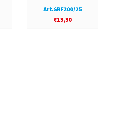
Art.SRF200/25
A
€
13,30