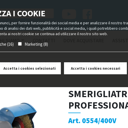
ZA I COOKIE
unci, per fornire funzionalità dei social media e per analizzare il nostro tra
ano di analisi dei dati web, pubblicità e social media, i quali potrebbero com
nta ai nostri cookie se continua ad utilizzare il nostro sito web.
HI SIAMO
CONTATTI
DOVE ACQUISTARE
ASSIS
iche (16)
Marketing (8)
accessori
Mole da banco
smerigliatrice combinata pro
Accetta i cookies selezionati
Accetta i cookies necessari
SMERIGLIATR
PROFESSION
Art. 0554/400V