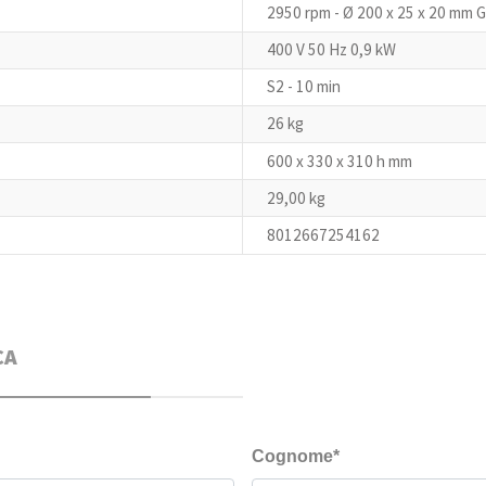
2950 rpm - Ø 200 x 25 x 20 mm 
400 V 50 Hz 0,9 kW
S2 - 10 min
26 kg
600 x 330 x 310 h mm
29,00 kg
8012667254162
CA