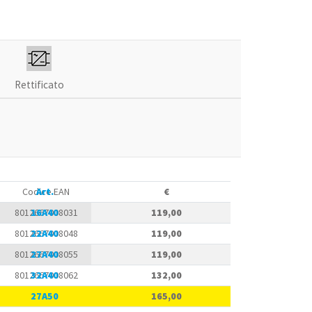
Rettificato
Codice EAN
Art.
€
8012667008031
16A40
119,00
8012667008048
22A40
119,00
8012667008055
27A40
119,00
8012667008062
32A40
132,00
8012667008147
27A50
165,00