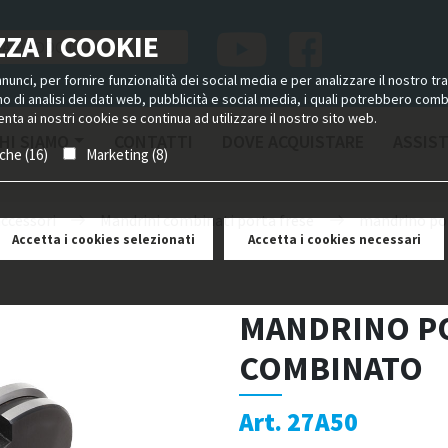
ZA I COOKIE
unci, per fornire funzionalità dei social media e per analizzare il nostro tra
ano di analisi dei dati web, pubblicità e social media, i quali potrebbero com
nta ai nostri cookie se continua ad utilizzare il nostro sito web.
HI SIAMO
CONTATTI
DOVE ACQUISTARE
ASSIS
iche (16)
Marketing (8)
accessori
Mandrini combinati porta frese
mandrino po
Accetta i cookies selezionati
Accetta i cookies necessari
MANDRINO P
COMBINATO
Art. 27A50