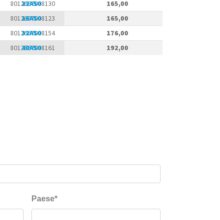
8012667008130
22A50
165,00
8012667008123
16A50
165,00
8012667008154
32A50
176,00
8012667008161
40A50
192,00
Scheda pr