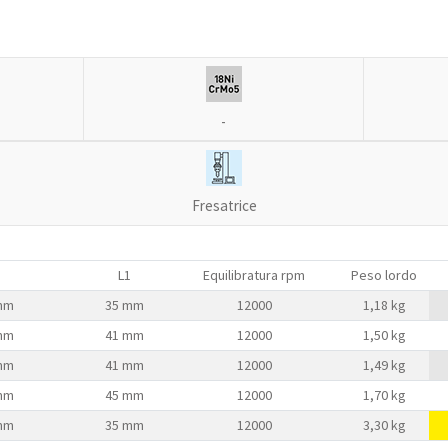
-
Fresatrice
L1
Equilibratura rpm
Peso lordo
mm
35 mm
12000
1,18 kg
mm
41 mm
12000
1,50 kg
mm
41 mm
12000
1,49 kg
mm
45 mm
12000
1,70 kg
mm
35 mm
12000
3,30 kg