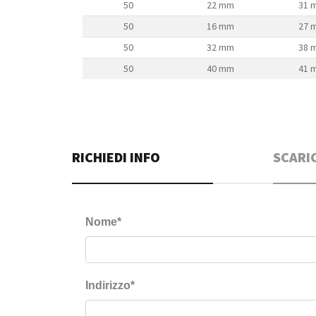
50
22 mm
31 
50
16 mm
27 
50
32 mm
38 
50
40 mm
41 
RICHIEDI INFO
SCARI