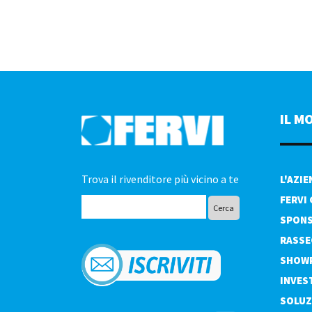
IL M
Trova il rivenditore più vicino a te
L'AZI
FERVI
SPONS
RASSE
SHOW
INVES
SOLUZ