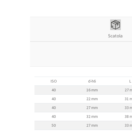
Scatola
ISO
d-h6
L
40
16 mm
27 
40
22 mm
31 
40
27 mm
33 
40
32 mm
38 
50
27 mm
33 