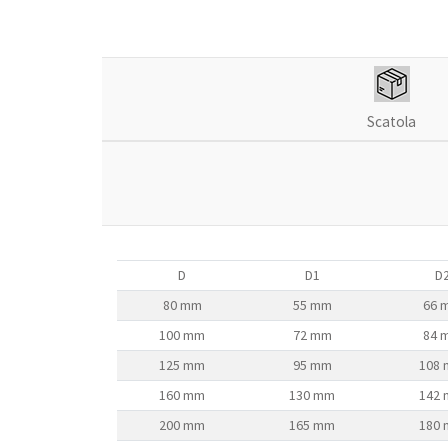
Scatola
D
D1
D
80 mm
55 mm
66 
100 mm
72 mm
84 
125 mm
95 mm
108
160 mm
130 mm
142
200 mm
165 mm
180