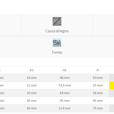
Cassa di legno
Tornio
2
D3
H1
H
mm
16 mm
66 mm
50 mm
mm
22 mm
74,5 mm
55 mm
 mm
30 mm
84 mm
58 mm
 mm
45 mm
95 mm
65 mm
 mm
65 mm
114 mm
75 mm