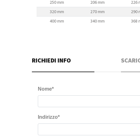
250 mm
206 mm
226
320 mm
270 mm
290
400 mm
340 mm
368
RICHIEDI INFO
SCARI