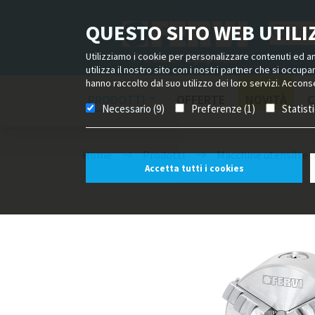
QUESTO SITO WEB UTILIZ
Utilizziamo i cookie per personalizzare contenuti ed ann
utilizza il nostro sito con i nostri partner che si occup
hanno raccolto dal suo utilizzo dei loro servizi. Acconse
PRODOTTI
OFFERTE
NOVITÀ
C
Necessario (9)
Preferenze (1)
Statist
Home
Prodotti
Macchine utensili e 
Accetta tutti i cookies