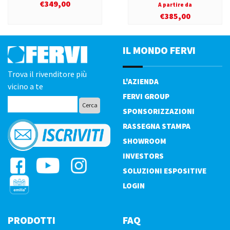
€
349,00
A partire da
€
385,00
IL MONDO FERVI
Trova il rivenditore più
L'AZIENDA
vicino a te
FERVI GROUP
SPONSORIZZAZIONI
RASSEGNA STAMPA
SHOWROOM
INVESTORS
SOLUZIONI ESPOSITIVE
LOGIN
PRODOTTI
FAQ