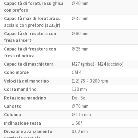
Capacità di foratura su ghisa
Ø 40 mm
con preforo
Capacità max di foratura su
Ø 32 mm
acciaio con preforo (s235jr)
Capacità di fresatura con
Ø 80 mm
fresa a inserti
Capacità di fresatura con
Ø 25 mm
fresa cilindrica
Capacità di maschiatura
M27 (ghisa) - M24 (acciaio)
Cono morse
CM 4
Velocità del mandrino
(12) 75 ÷ 3200 rpm
Corsa mandrino
130 mm
Rotazione mandrino
Dx - Sx
Canotto
Ø 76 mm
Colonna
Ø 115 mm
Inclinazione testa
± 60°
Divisione avanzamento
0.02 mm