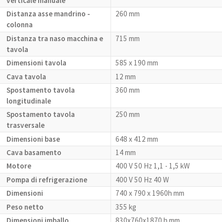
verticale manuale
Distanza asse mandrino -
260 mm
colonna
Distanza tra naso macchina e
715 mm
tavola
Dimensioni tavola
585 x 190 mm
Cava tavola
12 mm
Spostamento tavola
360 mm
longitudinale
Spostamento tavola
250 mm
trasversale
Dimensioni base
648 x 412 mm
Cava basamento
14 mm
Motore
400 V 50 Hz 1,1 - 1,5 kW
Pompa di refrigerazione
400 V 50 Hz 40 W
Dimensioni
740 x 790 x 1960h mm
Peso netto
355 kg
Dimensioni imballo
830x760x1870 h mm