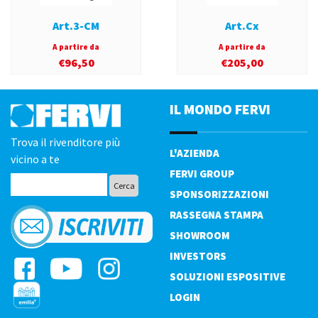
Art.3-CM
Art.Cx
A partire da
A partire da
€
96,50
€
205,00
IL MONDO FERVI
Trova il rivenditore più
L'AZIENDA
vicino a te
FERVI GROUP
SPONSORIZZAZIONI
RASSEGNA STAMPA
SHOWROOM
INVESTORS
SOLUZIONI ESPOSITIVE
LOGIN